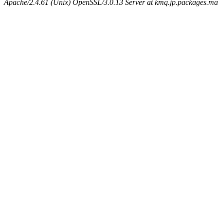
Apache/2.4.61 (Unix) OpenSSL/3.0.13 Server at kmq.jp.packages.ma